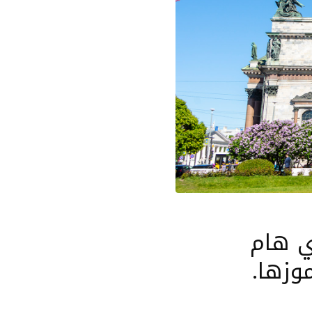
ي هام
موزها.