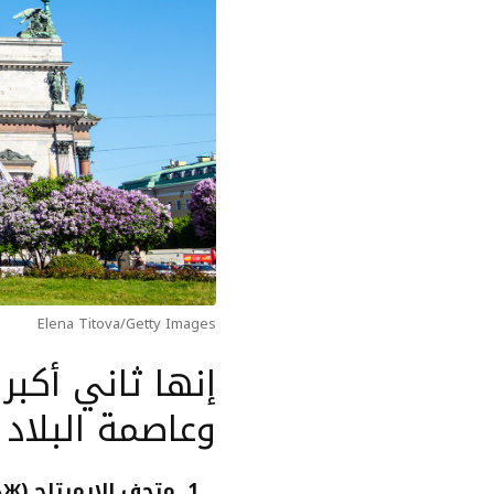
Elena Titova/Getty Images
إنها ثاني أكب
وعاصمة البلاد "
1. متحف الإرميتاج (ЭРМИТАЖ)