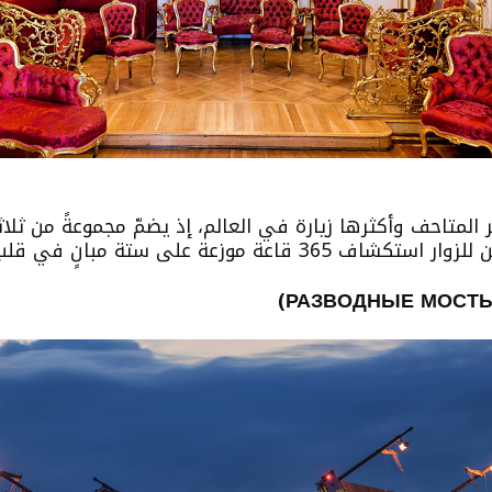
ر المتاحف وأكثرها زيارة في العالم، إذ يضمّ مجموعةً من ثل
عة على ستة مبانٍ في قلب المدينة التاريخي.