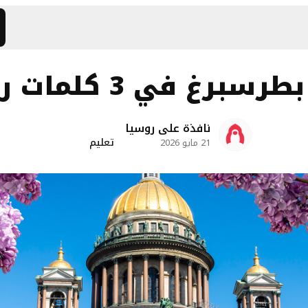
برغ في 3 كلمات روسية
نافذة على روسيا
تعليم
21 مايو 2026