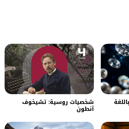
اللغة
شخصيات روسية: تشيخوف
أنطون