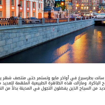
ي سانت بطرسبرغ في أواخر مايو وتستمر حتى منتصف شهر يو
ح الباكرة. ومازالت هذه الظاهرة الطبيعية الملهمة للعديد 
يد من السياح الذين يفضلون التجول في المدينة بدلاً من الن