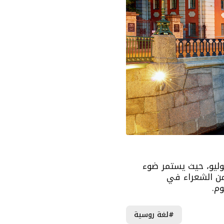
ليو، حيث يستمر ضوء
من الشعراء في
وم.
#لغة روسية